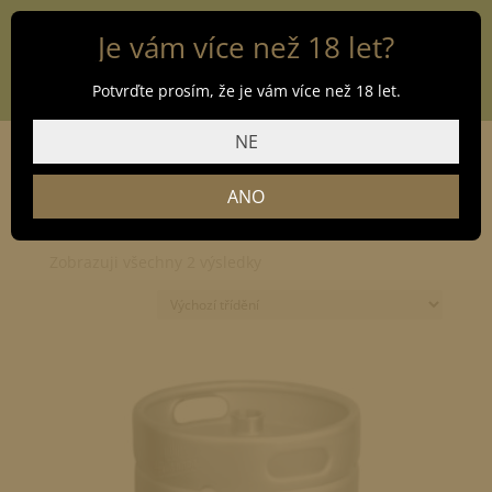
Je vám více než 18 let?
Potvrďte prosím, že je vám více než 18 let.
NE
ANO
Domů
/
Obchod
/
Pivo
/
Černá Hora
/ Černá Hora Medová
13
Zobrazuji všechny 2 výsledky